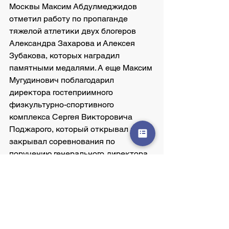
Москвы Максим Абдулмеджидов 
отметил работу по пропаганде 
тяжелой атлетики двух блогеров 
Александра Захарова и Алексея 
Зубакова, которых наградил 
памятными медалями. А еще Максим 
Мугудинович поблагодарил 
директора гостеприимного 
физкультурно-спортивного 
комплекса Сергея Викторовича 
Поджарого, который открывал и 
закрывал соревнования по 
поручению генерального директора  
ФСО «Юности Москвы» Владимира 
Анатольевича  Прохорова.
– Мы будем стремиться к тому, 
чтобы принимать у себя не только 
московские, но и российские 