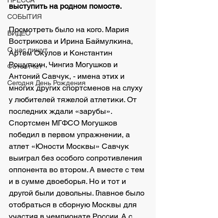
ПРЕССА
выступить на родном помосте.
СОБЫТИЯ
Посмотреть было на кого. Мария 
ВИДЕО
Вострикова и Ирина Баймулкина, 
О нас пишут
Артем Окулов и Константин 
Рощупкин, Чингиз Могушков и 
Фотоотчет
Антоний Савчук, - имена этих и 
Сегодня День Рождения
многих других спортсменов на слуху 
у любителей тяжелой атлетики. От 
последних ждали «зарубы». 
Спортсмен МГФСО Могушков 
победил в первом упражнении, а 
атлет «Юности Москвы» Савчук 
выиграл без особого сопротивления 
оппонента во втором. А вместе с тем 
и в сумме двоеборья. Но и тот и 
другой были довольны. Главное было 
отобраться в сборную Москвы для 
участия в чемпионате России. А с 