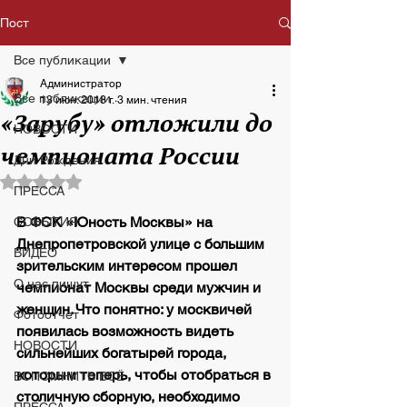
Пост
Все публикации
Администратор
Все публикации
13 июн. 2018 г.
3 мин. чтения
«Зарубу» отложили до
НОВОСТИ
чемпионата России
Дни Рождения
Оценка: не число из 5 звезд.
ПРЕССА
В ФСК «Юность Москвы» на 
СОБЫТИЯ
Днепропетровской улице с большим 
ВИДЕО
зрительским интересом прошел 
О нас пишут
чемпионат Москвы среди мужчин и 
женщин. Что понятно: у москвичей 
Фотоотчет
появилась возможность видеть 
НОВОСТИ
сильнейших богатырей города, 
которым теперь, чтобы отобраться в 
ВСПОМНИТЬ ВСЁ
столичную сборную, необходимо 