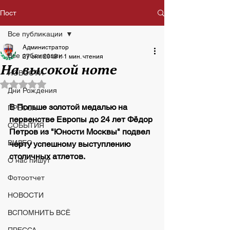
Пост
Все публикации
Администратор
Все публикации
27 окт. 2018 г.
1 мин. чтения
На высокой ноте
НОВОСТИ
Оценка: не число из 5 звезд.
Дни Рождения
В Польше золотой медалью на 
ПРЕССА
первенстве Европы до 24 лет Фёдор 
СОБЫТИЯ
Петров из "Юности Москвы" подвел 
ВИДЕО
черту успешному выступлению 
столичных атлетов.
О нас пишут
Фотоотчет
НОВОСТИ
ВСПОМНИТЬ ВСЁ