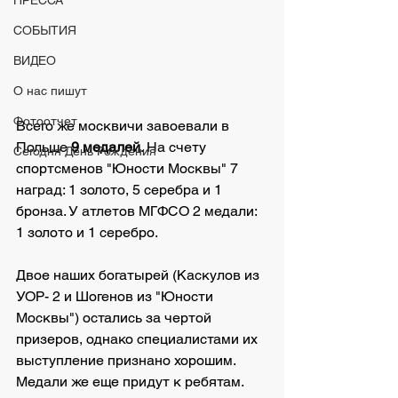
ПРЕССА
СОБЫТИЯ
ВИДЕО
О нас пишут
Фотоотчет
Всего же москвичи завоевали в 
Польше
 9 медалей
. На счету 
Сегодня День Рождения
спортсменов "Юности Москвы" 7 
наград: 1 золото, 5 серебра и 1 
бронза. У атлетов МГФСО 2 медали: 
1 золото и 1 серебро.
Двое наших богатырей (Каскулов из 
УОР- 2 и Шогенов из "Юности 
Москвы") остались за чертой 
призеров, однако специалистами их 
выступление признано хорошим. 
Медали же еще придут к ребятам.