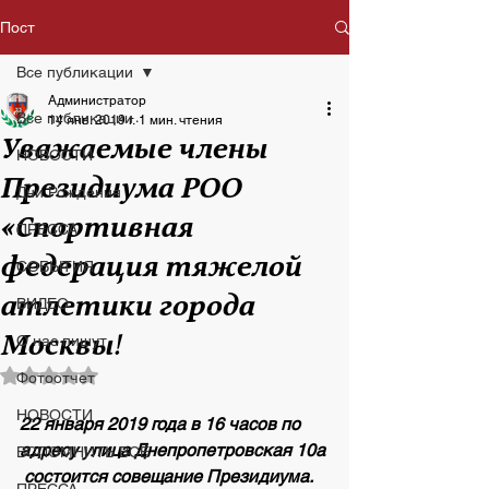
Пост
Все публикации
Администратор
Все публикации
14 янв. 2019 г.
1 мин. чтения
Уважаемые члены
НОВОСТИ
Президиума РОО
Дни Рождения
«Спортивная
ПРЕССА
федерация тяжелой
СОБЫТИЯ
атлетики города
ВИДЕО
Москвы!
О нас пишут
Оценка: не число из 5 звезд.
Фотоотчет
НОВОСТИ
22 января 2019 года в 16 часов по 
адресу улица Днепропетровская 10а 
ВСПОМНИТЬ ВСЁ
 состоится совещание Президиума.