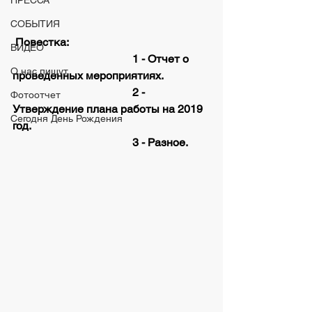
ПРЕССА
СОБЫТИЯ
 Повестка:
ВИДЕО
                                           1 - Отчет о 
О нас пишут
проведенных мероприятиях.
                                           2 - 
Фотоотчет
Утверждение плана работы на 2019 
Сегодня День Рождения
год.
                                           3 - Разное.