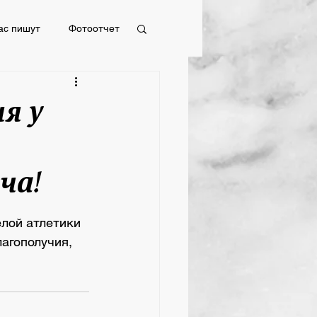
ас пишут
Фотоотчет
Фотоотчет
я у
ча!
лой атлетики 
агополучия, 