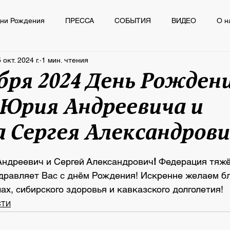
ни Рождения
ПРЕССА
СОБЫТИЯ
ВИДЕО
О н
 окт. 2024 г.
1 мин. чтения
Ё
ПРЕССА
СОБЫТИЯ
ВИДЕО
О нас пишут
бря 2024 День Рождени
Юрия Андреевича и
 Сергея Александрови
из 5 звезд.
ндреевич и Сергей Александрович
!
 Федерация тяжё
дравляет Вас с днём Рождения! Искренне желаем бл
лах, сибирского здоровья и кавказского долголетия!
СТИ