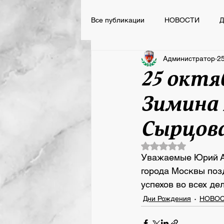
Все публикации
НОВОСТИ
Д
Администратор
25
НОВОСТИ
ВСПОМНИТЬ ВС
25 октя
Зимина 
Сегодня День Рождения
Сырцова
Оценка: не число 
Уважаемые Юрий А
города Москвы поз
успехов во всех де
Дни Рождения
НОВО