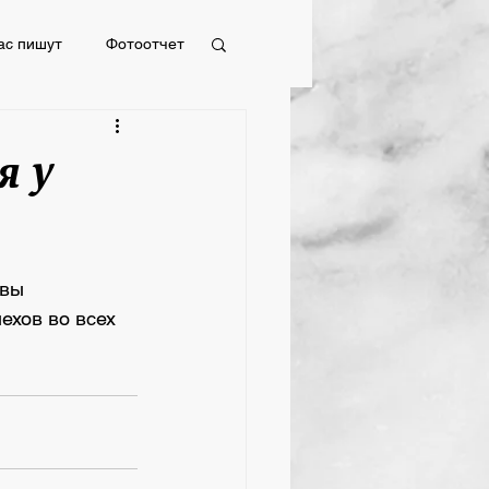
ас пишут
Фотоотчет
Фотоотчет
я у
вы 
ехов во всех 