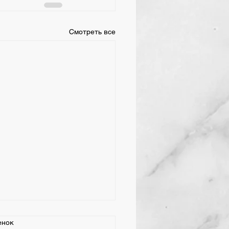
Смотреть все
ая 2026 День
енок