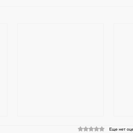
26 мая 2026 День
25 м
Оценка: 0 из 5 звезд.
Еще нет оц