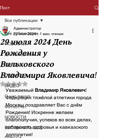
Пост
Все публикации
Администратор
Все публикации
29 июл. 2024 г.
1 мин. чтения
29 июля 2024 День
НОВОСТИ
Рождения у
Дни Рождения
Вильховского
ПРЕССА
Владимира Яковлевича!
СОБЫТИЯ
Оценка: не число из 5 звезд.
ВИДЕО
Уважаемый 
Владимир Яковлевич
! 
О нас пишут
Федерация тяжёлой атлетики города 
Москвы поздравляет Вас с днём 
Фотоотчет
Рождения! Искренне желаем 
НОВОСТИ
благополучия, успехов во всех делах, 
сибирского здоровья и кавказского 
ВСПОМНИТЬ ВСЁ
долголетия!