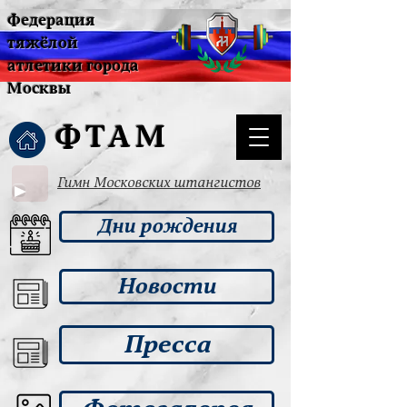
Федерация
тяжёлой
атлетики города
Москвы
ФТАМ
Гимн Московских штангистов
Дни рождения
Новости
Пресса