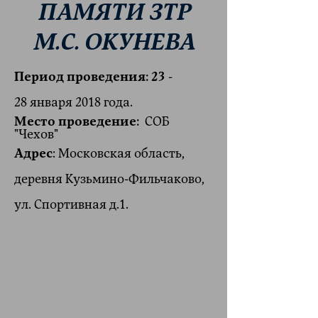
ПАМЯТИ ЗТР
М.С. ОКУНЕВА
Период проведения: 23
-
28 января 2018 года.
Место проведение:
СОБ
"Чехов"
Адрес
: Московская область,
деревня Кузьмино-Фильчаково,
ул. Спортивная д.1.